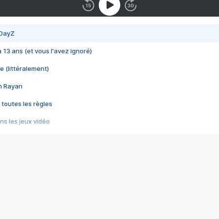
 DayZ
 a 13 ans (et vous l'avez ignoré)
e (littéralement)
im Rayan
 toutes les règles
s les jeux vidéo
us choquant de Rockstar ? - Le scandale BULLY
e plus moche de Steam
du RÊVE tourne au CAUCHEMAR
pendant 8 heures
it… à tort