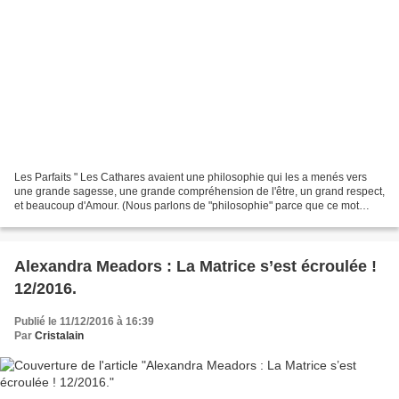
Les Parfaits " Les Cathares avaient une philosophie qui les a menés vers
une grande sagesse, une grande compréhension de l'être, un grand respect,
et beaucoup d'Amour. (Nous parlons de "philosophie" parce que ce mot
correspond plus à la réalité). Ils...
Alexandra Meadors : La Matrice s’est écroulée !
12/2016.
Publié le 11/12/2016 à 16:39
Par
Cristalain