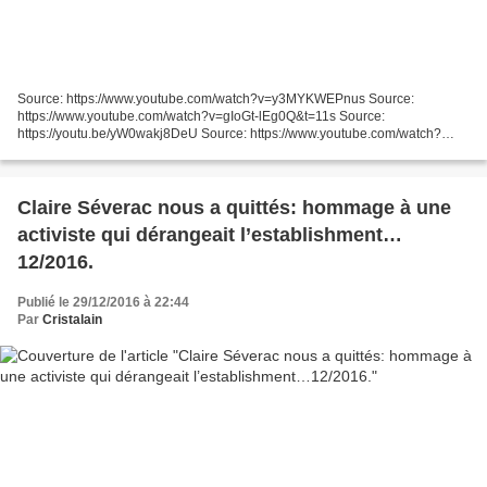
Source: https://www.youtube.com/watch?v=y3MYKWEPnus Source:
https://www.youtube.com/watch?v=gIoGt-lEg0Q&t=11s Source:
https://youtu.be/yW0wakj8DeU Source: https://www.youtube.com/watch?
v=180pP_0soOo Source: https://www.youtube.com/watch?v=8H4T_CecsQQ
Source:...
Claire Séverac nous a quittés: hommage à une
activiste qui dérangeait l’establishment…
12/2016.
Publié le 29/12/2016 à 22:44
Par
Cristalain