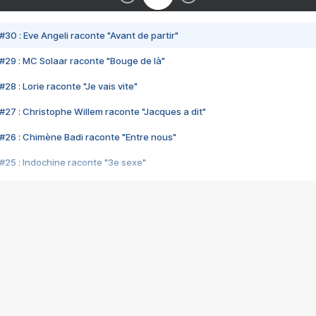
#30 : Eve Angeli raconte "Avant de partir"
#29 : MC Solaar raconte "Bouge de là"
28 : Lorie raconte "Je vais vite"
#27 : Christophe Willem raconte "Jacques a dit"
#26 : Chimène Badi raconte "Entre nous"
#25 : Indochine raconte "3e sexe"
#24 : Zaho raconte "C'est chelou"
#23 : Patrick Bruel raconte "Au café des délices"
#22 : Kyo raconte "Le chemin"
#21 : Nolwenn Leroy raconte "Cassé"
#20 : Patrick Hernandez raconte "Born to be alive"
#19 : Lorie raconte "Près de moi"