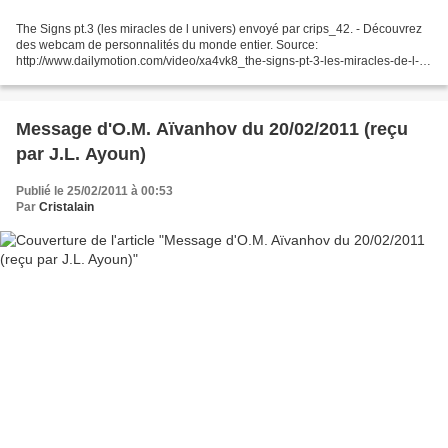
The Signs pt.3 (les miracles de l univers) envoyé par crips_42. - Découvrez
des webcam de personnalités du monde entier. Source:
http://www.dailymotion.com/video/xa4vk8_the-signs-pt-3-les-miracles-de-l-
un_webcam
Message d'O.M. Aïvanhov du 20/02/2011 (reçu
par J.L. Ayoun)
Publié le 25/02/2011 à 00:53
Par
Cristalain