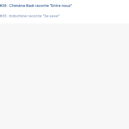
#26 : Chimène Badi raconte "Entre nous"
#25 : Indochine raconte "3e sexe"
#24 : Zaho raconte "C'est chelou"
#23 : Patrick Bruel raconte "Au café des délices"
#22 : Kyo raconte "Le chemin"
#21 : Nolwenn Leroy raconte "Cassé"
#20 : Patrick Hernandez raconte "Born to be alive"
#19 : Lorie raconte "Près de moi"
#18 : Michael Jones raconte "A nos actes manqués" (avec Jean-Jacque
#17 : Khaled raconte "Aïcha"
#16 : Corneille raconte "Parce qu'on vient de loin"
#15 : Indochine raconte "L'aventurier"