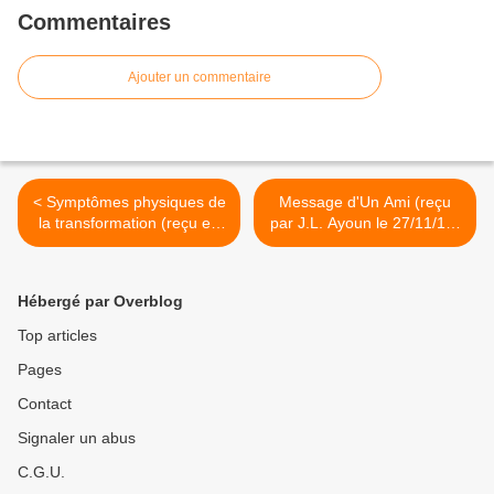
Commentaires
Ajouter un commentaire
< Symptômes physiques de
Message d'Un Ami (reçu
la transformation (reçu en
par J.L. Ayoun le 27/11/10)
Nov.2010 par Monique
>
Mathieu)
Hébergé par Overblog
Top articles
Pages
Contact
Signaler un abus
C.G.U.