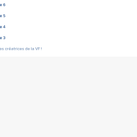
e 6
e 5
e 4
e 3
s créatrices de la VF !
e 2
e 1
e Mektoub My Love arrive enfin ! Rencontre avec Shaïn Boumedine et Sal
i : après Toni en famille
elle réalise le bouleversant Dites lui que je l'aime
ais ! Rencontre autour de Vie privée de Rebecca Zlotowski
 de Marguerite, Grave... Rencontre avec Ella Rumpf
 Les Rêveurs, un film intime sur la santé mentale