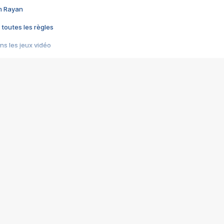
im Rayan
 toutes les règles
s les jeux vidéo
us choquant de Rockstar ? - Le scandale BULLY
e plus moche de Steam
du RÊVE tourne au CAUCHEMAR
pendant 8 heures
it… à tort
umiliés par un jeu vidéo
ire - Final Fantasy 8
ti un empire - Age of Empires
story DOFUS