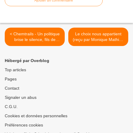
Ajouter un commentaire
< Chemtrails - Un politique
Le choix nous appartient
brise le silence, fils de
(reçu par Monique Mathieu
chemtrails : l'expérience
en Avril 2013) >
(Docu) [VOSTFR]
Hébergé par Overblog
Top articles
Pages
Contact
Signaler un abus
C.G.U.
Cookies et données personnelles
Préférences cookies