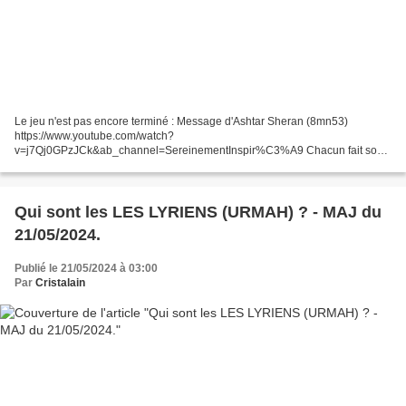
Le jeu n'est pas encore terminé : Message d'Ashtar Sheran (8mn53)
https://www.youtube.com/watch?
v=j7Qj0GPzJCk&ab_channel=SereinementInspir%C3%A9 Chacun fait son
choix Le moment est venu! Conseil intergalactique d'Andromède Assistez à
des révélations cosmiques...
Qui sont les LES LYRIENS (URMAH) ? - MAJ du
21/05/2024.
Publié le 21/05/2024 à 03:00
Par
Cristalain