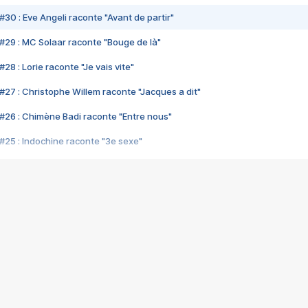
#30 : Eve Angeli raconte "Avant de partir"
#29 : MC Solaar raconte "Bouge de là"
28 : Lorie raconte "Je vais vite"
#27 : Christophe Willem raconte "Jacques a dit"
#26 : Chimène Badi raconte "Entre nous"
#25 : Indochine raconte "3e sexe"
#24 : Zaho raconte "C'est chelou"
#23 : Patrick Bruel raconte "Au café des délices"
#22 : Kyo raconte "Le chemin"
#21 : Nolwenn Leroy raconte "Cassé"
#20 : Patrick Hernandez raconte "Born to be alive"
#19 : Lorie raconte "Près de moi"