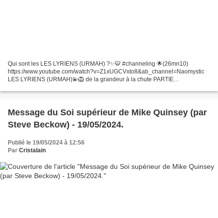
Qui sont les LES LYRIENS (URMAH) ?✨🐯 #channeling 🌟(26mn10)
https://www.youtube.com/watch?v=Z1xUGCVxto8&ab_channel=Naomystic
LES LYRIENS (URMAH)💫🦁 de la grandeur à la chute PARTIE
2#channeling 🌟(35mn) https://www.youtube.com/watch?
v=YiMh2Qn3n54&ab_channel=Naomystic Canalisation...
Message du Soi supérieur de Mike Quinsey (par
Steve Beckow) - 19/05/2024.
Publié le 19/05/2024 à 12:56
Par
Cristalain