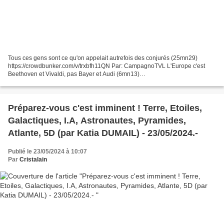
Tous ces gens sont ce qu'on appelait autrefois des conjurés (25mn29)
https://crowdbunker.com/v/trxbfh11QN Par: CampagnoTVL L'Europe c'est
Beethoven et Vivaldi, pas Bayer et Audi (6mn13)
https://crowdbunker.com/v/st9nW_BqcP4 Par: CampagnoTVL Cristalai...
Préparez-vous c'est imminent ! Terre, Etoiles,
Galactiques, I.A, Astronautes, Pyramides,
Atlante, 5D (par Katia DUMAIL) - 23/05/2024.-
Publié le 23/05/2024 à 10:07
Par
Cristalain