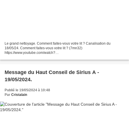
Le grand nettoyage. Comment faites-vous votre lit ? Canalisation du
18/05/24. Comment faites-vous votre lit ? (7mn32)
https://www.youtube.com/watch?
v=Vta3LMgMbCs&ab_channel=YveliseArhan Voir également:
http://cristalain.over-blog.fr/2024/05/message-d-un-frere-d-andromede.un-
merveilleux-changement.canalise-par-yvelise-arhan-17/05/2024.html...
Message du Haut Conseil de Sirius A -
19/05/2024.
Publié le 19/05/2024 à 10:48
Par
Cristalain