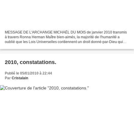
MESSAGE DE L'ARCHANGE MICHAËL DU MOIS de janvier 2010 transmis
à travers Ronna Herman Maître bien-aimés, la majorité de l'humanité a
oublié que les Lois Universelles contiennent un droit donné-par-Dieu qui
autorise chaque Être humain à réassumer la capacité...
2010, constatations.
Publié le 05/01/2010 à 22:44
Par
Cristalain