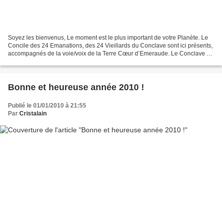
Soyez les bienvenus, Le moment est le plus important de votre Planète. Le
Concile des 24 Emanations, des 24 Vieillards du Conclave sont ici présents,
accompagnés de la voie/voix de la Terre Cœur d’Emeraude. Le Conclave a
invité spécialement un Etre que...
Bonne et heureuse année 2010 !
Publié le 01/01/2010 à 21:55
Par
Cristalain