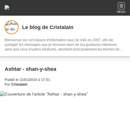
MENU
Le blog de Cristalain
Bienvenue sur cet espace d'information que j'ai créé en 2007, afin de
partager les messages que je recevais alors de ma guidance intérieure,
ainsi que ceux d'autres médiums, abordant principalement les thèmes de
l'Ascension de la planète et de son humanité, ainsi que des interactions et
influences à travers le temps sur notre humanité par des races
extraterrestres soit positives ou négatives.
Ashtar - shan-y-shea
Publié le 11/01/2010 à 17:51
Par
Cristalain