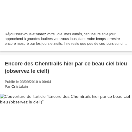
Réjouissez-vous et vibrez votre Joie, mes Aimés, car l’heure et le jour
approchent à grandes foulées vers vous tous, dans votre temps terrestre
encore mesuré par les jours et nuits. Il ne reste que peu de ces jours et nuits
à présent, d’ici que se déclenche...
Encore des Chemtrails hier par ce beau ciel bleu
(observez le ciel!)
Publié le 03/09/2010 à 00:04
Par
Cristalain