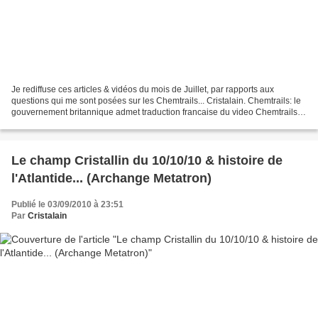
Je rediffuse ces articles & vidéos du mois de Juillet, par rapports aux
questions qui me sont posées sur les Chemtrails... Cristalain. Chemtrails: le
gouvernement britannique admet traduction francaise du video Chemtrails
UK admits deadly spraying posté...
Le champ Cristallin du 10/10/10 & histoire de
l'Atlantide... (Archange Metatron)
Publié le 03/09/2010 à 23:51
Par
Cristalain