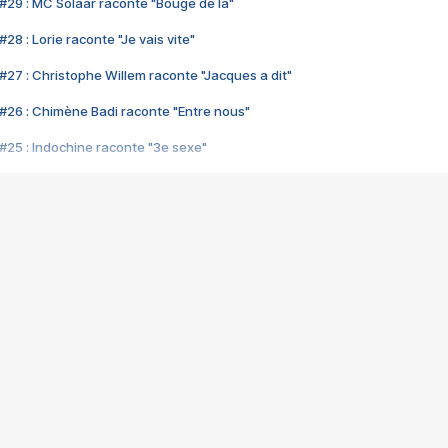
#29 : MC Solaar raconte "Bouge de là"
28 : Lorie raconte "Je vais vite"
#27 : Christophe Willem raconte "Jacques a dit"
#26 : Chimène Badi raconte "Entre nous"
#25 : Indochine raconte "3e sexe"
#24 : Zaho raconte "C'est chelou"
#23 : Patrick Bruel raconte "Au café des délices"
#22 : Kyo raconte "Le chemin"
#21 : Nolwenn Leroy raconte "Cassé"
#20 : Patrick Hernandez raconte "Born to be alive"
#19 : Lorie raconte "Près de moi"
#18 : Michael Jones raconte "A nos actes manqués" (avec Jean-Jacque
#17 : Khaled raconte "Aïcha"