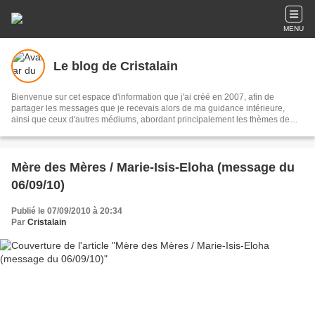
MENU
Le blog de Cristalain
Bienvenue sur cet espace d'information que j'ai créé en 2007, afin de
partager les messages que je recevais alors de ma guidance intérieure,
ainsi que ceux d'autres médiums, abordant principalement les thèmes de
l'Ascension de la planète et de son humanité, ainsi que des interactions et
influences à travers le temps sur notre humanité par des races
extraterrestres soit positives ou négatives.
Mère des Mères / Marie-Isis-Eloha (message du
06/09/10)
Publié le 07/09/2010 à 20:34
Par
Cristalain