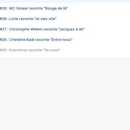
#29 : MC Solaar raconte "Bouge de là"
28 : Lorie raconte "Je vais vite"
#27 : Christophe Willem raconte "Jacques a dit"
#26 : Chimène Badi raconte "Entre nous"
#25 : Indochine raconte "3e sexe"
#24 : Zaho raconte "C'est chelou"
#23 : Patrick Bruel raconte "Au café des délices"
#22 : Kyo raconte "Le chemin"
#21 : Nolwenn Leroy raconte "Cassé"
#20 : Patrick Hernandez raconte "Born to be alive"
#19 : Lorie raconte "Près de moi"
#18 : Michael Jones raconte "A nos actes manqués" (avec Jean-Jacque