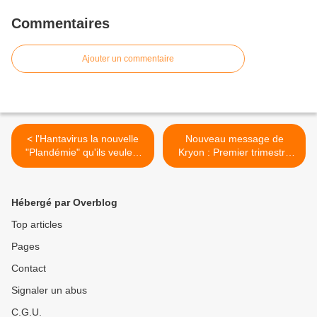
Commentaires
Ajouter un commentaire
< l'Hantavirus la nouvelle
Nouveau message de
"Plandémie" qu'ils veulent
Kryon : Premier trimestre
maintenant nous vendre... -
2026 (canalisé par Lee
Episode 1 - 13/05/2026.
Carroll) - 17/05/2026. >
Hébergé par Overblog
Top articles
Pages
Contact
Signaler un abus
C.G.U.