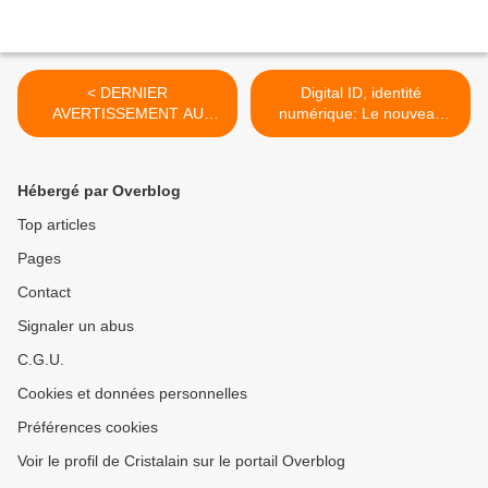
< DERNIER
Digital ID, identité
AVERTISSEMENT AU
numérique: Le nouveau
PEUPLE FRANÇAIS ! |
cheval de Troie des
ALERTE D’ASHTAR du
mondialistes - Une prison à
Commandement Ashtar -
vie, à ciel ouvert... - MAJ du
Hébergé par Overblog
30/09/2025.
06/10/2025. >
Top articles
Pages
Contact
Signaler un abus
C.G.U.
Cookies et données personnelles
Préférences cookies
Voir le profil de Cristalain sur le portail Overblog