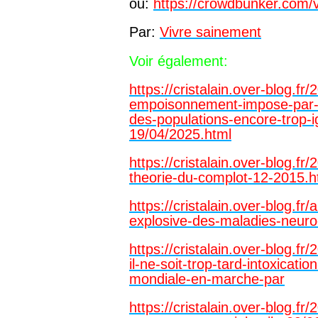
ou:
https://crowdbunker.com
Par:
Vivre sainement
Voir également:
https://cristalain.over-blog.fr
empoisonnement-impose-par-l
des-populations-encore-trop-i
19/04/2025.html
https://cristalain.over-blog.f
theorie-du-complot-12-2015.h
https://cristalain.over-blog.fr
explosive-des-maladies-neur
https://cristalain.over-blog.fr
il-ne-soit-trop-tard-intoxicati
mondiale-en-marche-par
https://cristalain.over-blog.fr