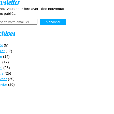
wsletter
ez-vous pour être averti des nouveaux
les publiés.
chives
ût
(5)
llet
(17)
in
(14)
i
(17)
il
(28)
rs
(25)
vrier
(25)
nvier
(20)