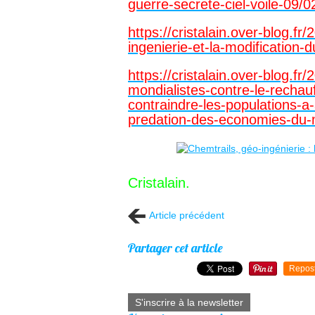
guerre-secrete-ciel-voile-09/
https://cristalain.over-blog.fr
ingenierie-et-la-modification-
https://cristalain.over-blog.fr
mondialistes-contre-le-rechauf
contraindre-les-populations-a
predation-des-economies-du-
Cristalain.
Article précédent
Partager cet article
Repos
S'inscrire à la newsletter