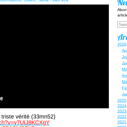
Ne
Informations
Divers
Santé - bien être
Abonn
artic
Email
Ar
2026
Ao
Jui
Ju
Ma
Avr
Ma
Fé
Ja
2025
2024
2023
 triste vérité (33mn52)
2022
atch?v=v7UIJ8KCXgY
2021