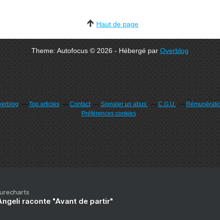
Haut de page
Theme: Autofocus © 2026 - Hébergé par
Overblog
verblog
Top articles
Contact
Signaler un abus
C.G.U.
Rémunération
Préférences cookies
Purecharts
ngeli raconte "Avant de partir"