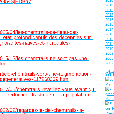
2020
/v/854SjHDBh7
2019
2018
2017
2016
2015
2014
/2025/04/les-chemtrails-ce-fleau-cet-
2013
-etat-profond-depuis-des-decennies-sur-
2012
gnorantes-naives-et-incredules-
2011
2010
2009
r/2015/12/les-chemtrails-ne-sont-pas-une-
2008
tml
2007
Art
/article-chemtrails-vers-une-augmentation-
odegeneratives-117268339.html
/2017/05/chemtrails-reveillez-vous-avant-qu-
on-et-reduction-drastique-de-la-population-
/2022/02/regardez-le-ciel-chemtrails-la-