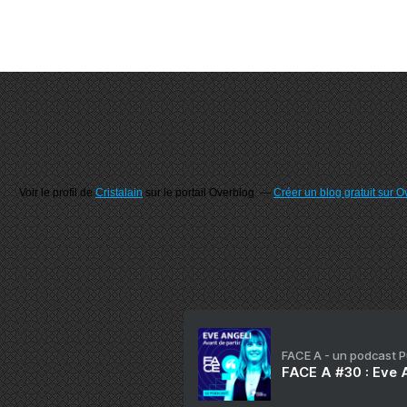
Voir le profil de
Cristalain
sur le portail Overblog
Créer un blog gratuit sur O
FACE A - un podcast 
FACE A #30 : Eve A