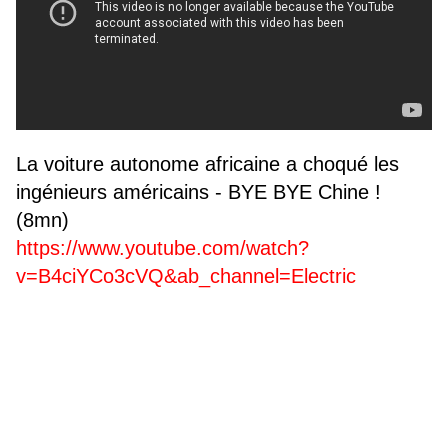
La voiture autonome africaine a choqué les
ingénieurs américains - BYE BYE Chine !
(8mn)
https://www.youtube.com/watch?
v=B4ciYCo3cVQ&ab_channel=Electric