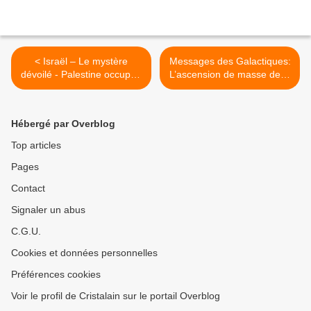
< Israël – Le mystère
Messages des Galactiques:
dévoilé - Palestine occupée
L’ascension de masse de la
: Qui sont les vrais
fédération galactique
terroristes ? - Génocide
approche à grands pas... -
Sioniste des Palestiniens en
06/11/2023. >
Hébergé par Overblog
cours ... - 05/11/2023.
Top articles
Pages
Contact
Signaler un abus
C.G.U.
Cookies et données personnelles
Préférences cookies
Voir le profil de Cristalain sur le portail Overblog