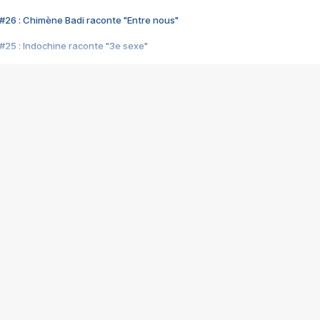
#26 : Chimène Badi raconte "Entre nous"
#25 : Indochine raconte "3e sexe"
#24 : Zaho raconte "C'est chelou"
#23 : Patrick Bruel raconte "Au café des délices"
#22 : Kyo raconte "Le chemin"
#21 : Nolwenn Leroy raconte "Cassé"
#20 : Patrick Hernandez raconte "Born to be alive"
#19 : Lorie raconte "Près de moi"
#18 : Michael Jones raconte "A nos actes manqués" (avec Jean-Jacque
#17 : Khaled raconte "Aïcha"
#16 : Corneille raconte "Parce qu'on vient de loin"
#15 : Indochine raconte "L'aventurier"