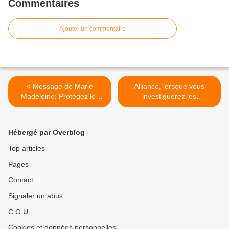
Commentaires
Ajouter un commentaire
< Message de Marie
Alliance, lorsque vous
Madeleine; Protégez les
investiguerez les
enfants ! - Rediffusion du
Catacombes, les Obscurs
15/03/2023.
vous feront face...&
Coupure Internet brève
Hébergé par Overblog
créée par les Galactiques,
pour pouvoir agir et
Top articles
apporter un changement
Pages
(par Nathalie de CG) - MAJ
du 16/03/2023. >
Contact
Signaler un abus
C.G.U.
Cookies et données personnelles