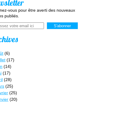
wsletter
ez-vous pour être averti des nouveaux
les publiés.
chives
ût
(6)
llet
(17)
in
(14)
i
(17)
il
(28)
rs
(25)
vrier
(25)
nvier
(20)