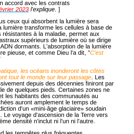
en accord avec les contrats
évrier 2023
l'explique
. ]
s ceux qui absorbent la lumière sera
 lumière transforme les cellules à base de
es résistantes à la maladie, permet aux
astraux supérieurs de lumière où se dirige
 d'ADN dormants. L'absorption de la lumière
ère pieuse, et comme Dieu l'a dit, "
C'est
"
atique, les océans inonderont les côtes
ont tout le monde sur leur passage
. Les
sivement depuis des décennies finiront par
le de quelques pieds. Certaines zones ne
 et les habitants des communautés au
uchées auront amplement le temps de
diction d'un «mini-âge glaciaire» soudain
es. Le voyage d'ascension de la Terre vers
me densité n'inclut ni l'un ni l'autre.
d les tempêtes plus fréquentes,