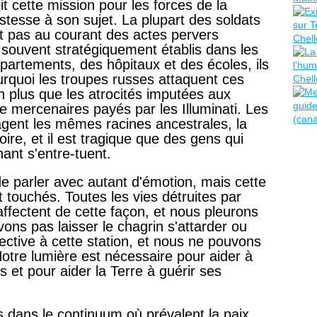
it cette mission pour les forces de la
istesse à son sujet. La plupart des soldats
nt pas au courant des actes pervers
souvent stratégiquement établis dans les
artements, des hôpitaux et des écoles, ils
quoi les troupes russes attaquent ces
n plus que les atrocités imputées aux
e mercenaires payés par les Illuminati. Les
agent les mêmes racines ancestrales, la
re, et il est tragique que des gens qui
ant s'entre-tuent.
de parler avec autant d'émotion, mais cette
 touchés. Toutes les vies détruites par
affectent de cette façon, et nous pleurons
ns pas laisser le chagrin s'attarder ou
llective à cette station, et nous ne pouvons
Notre lumière est nécessaire pour aider à
rs et pour aider la Terre à guérir ses
 dans le continuum où prévalent la paix,