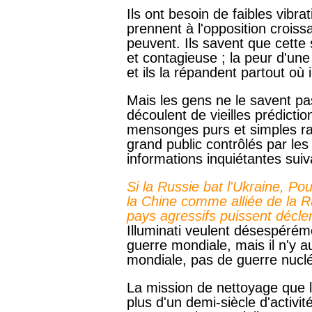
Ils ont besoin de faibles vibra
prennent à l'opposition croiss
peuvent. Ils savent que cette 
et contagieuse ; la peur d'une
et ils la répandent partout où i
Mais les gens ne le savent pas
découlent de vieilles prédicti
mensonges purs et simples rap
grand public contrôlés par les 
informations inquiétantes suiva
Si la Russie bat l'Ukraine, Po
la Chine comme alliée de la R
pays agressifs puissent décle
Illuminati veulent désespéré
guerre mondiale, mais il n'y 
mondiale, pas de guerre nuclé
La mission de nettoyage que l
plus d'un demi-siècle d'activi