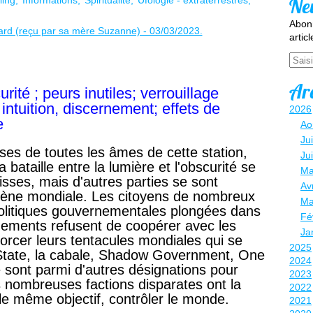
Ne
ling
Informations
Spiritualité
Ufologie - extraterrestres
Abonn
artic
Email
Ar
rité ; peurs inutiles; verrouillage
 intuition, discernement; effets de
2026
e
Ao
Jui
ses de toutes les âmes de cette station,
Ju
a bataille entre la lumière et l'obscurité se
Ma
isses, mais d'autres parties se sont
Avr
cène mondiale. Les citoyens de nombreux
Ma
politiques gouvernementales plongées dans
Fé
rnements refusent de coopérer avec les
Ja
nforcer leurs tentacules mondiales qui se
2025
 State, la cabale, Shadow Government, One
2024
 sont parmi d'autres désignations pour
2023
s nombreuses factions disparates ont la
2022
le même objectif, contrôler le monde.
2021