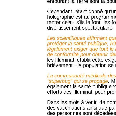
entourant la Terre sont là pour 
Cependant, étant donné qu'une
holographie est au programme 
tenter cela - s'ils le font, les
divertissement spectaculaire.
Les scientifiques affirment qu
protéger la santé publique, l'
légalement exiger que tout le
de conformité pour obtenir de
les Illuminati établit cette ex
brièvement - la population se 
La communauté médicale des 
"superbug" qui se propage
. M
également la santé publique ? 
efforts des Illuminati pour pr
Dans les mois à venir, de nom
des vaccinations ainsi que par
des personnes sont décédées