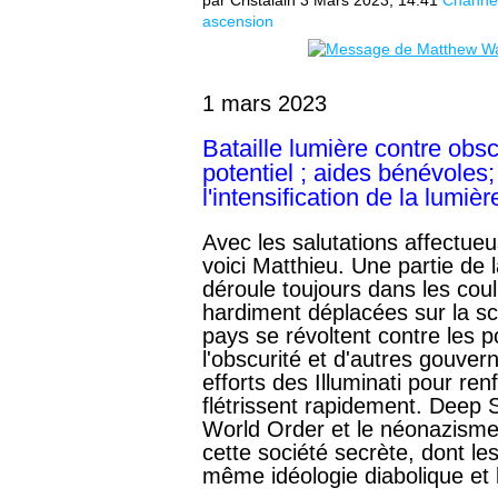
par Cristalain
3 Mars 2023, 14:41
Channe
ascension
1 mars 2023
Bataille lumière contre obscu
potentiel ; aides bénévoles;
l'intensification de la lumièr
Avec les salutations affectueu
voici Matthieu. Une partie de l
déroule toujours dans les coul
hardiment déplacées sur la s
pays se révoltent contre les 
l'obscurité et d'autres gouve
efforts des Illuminati pour re
flétrissent rapidement. Deep
World Order et le néonazisme
cette société secrète, dont le
même idéologie diabolique et 