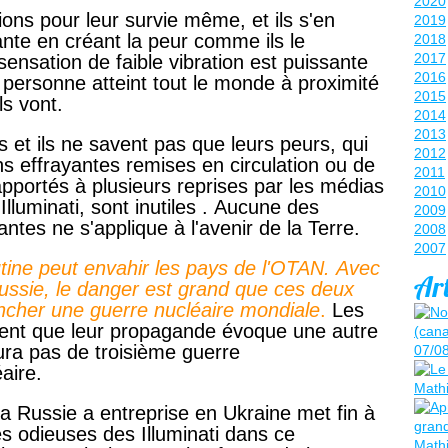
2020
tions pour leur survie même, et ils s'en
2019
ante en créant la peur comme ils le
2018
2017
sensation de faible vibration est puissante
2016
 personne atteint tout le monde à proximité
2015
ls vont.
2014
2013
 et ils ne savent pas que leurs peurs, qui
2012
ons effrayantes remises en circulation ou de
2011
portés à plusieurs reprises par les médias
2010
Illuminati, sont inutiles . Aucune des
2009
ntes ne s'applique à l'avenir de la Terre.
2008
2007
utine peut envahir les pays de l'OTAN. Avec
Art
ussie, le danger est grand que ces deux
ncher une guerre nucléaire mondiale
.
Les
ment que leur propagande évoque une autre
aura pas de troisième guerre
aire.
a Russie a entreprise en Ukraine met fin à
tés odieuses des Illuminati dans ce