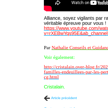
Alliance, soyez vigilants par
véritable épreuve pour vous 
https://www.youtube.com/wat
v=rXEBwYqs95E&ab_channel=
Par
Nathalie Conseils et Guidan
Voir également:
http://cristalain.over-blog.fr/20
familles-endeuillees-par-les-pe
cg.html
Cristalain.
Article précédent