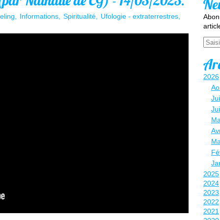
(par Nathalie de CG) - 14/03/2023.
Ne
eling
Informations
Spiritualité
Ufologie - extraterrestres
Abonn
artic
Email
Ar
2026
Ao
Jui
Ju
Ma
Avr
Ma
Fé
Ja
2025
2024
2023
2022
2021