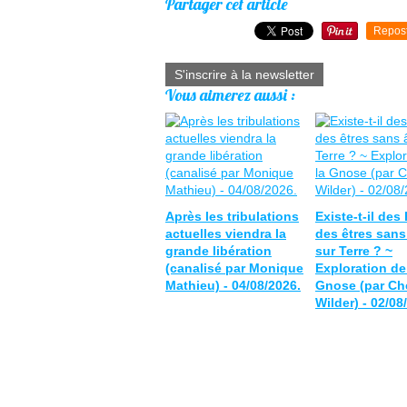
Partager cet article
Repos
S'inscrire à la newsletter
Vous aimerez aussi :
Après les tribulations
Existe-t-il des
actuelles viendra la
des êtres san
grande libération
sur Terre ? ~
(canalisé par Monique
Exploration de
Mathieu) - 04/08/2026.
Gnose (par Ch
Wilder) - 02/08