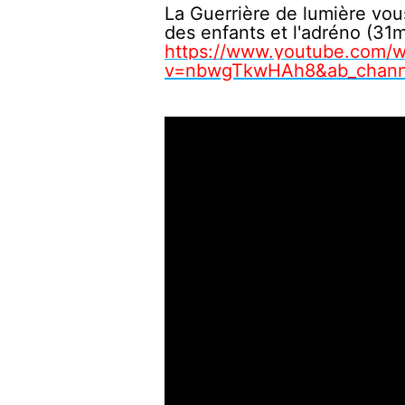
La Guerrière de lumière vous
des enfants et l'adréno (31
https://www.youtube.com/w
v=nbwgTkwHAh8&ab_channe