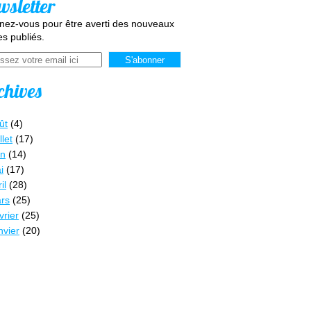
wsletter
ez-vous pour être averti des nouveaux
les publiés.
chives
ût
(4)
llet
(17)
in
(14)
i
(17)
il
(28)
rs
(25)
vrier
(25)
nvier
(20)