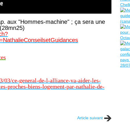
 rap. aux "Hommes-machine" ; ça sera une
! (28mn25)
ch?
NathalieConseilsetGuidances
ces
23/03/ce-general-de-l-alliance-va-aider-les-
rtes-proches-biens-logement-par-nathalie-de-
Article suivant