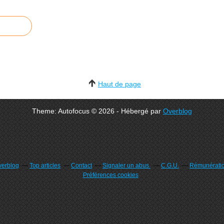
Haut de page
Theme: Autofocus © 2026 - Hébergé par
Overblog
verblog
Top articles
Contact
Signaler un abus
C.G.U.
Rémunération
Préférences cookies