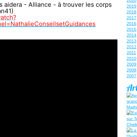
2020
 aidera - Alliance - à trouver les corps
2019
mn41)
2018
atch?
2017
l=NathalieConseilsetGuidances
2016
2015
2014
2013
2012
2011
2010
2009
2008
2007
Art