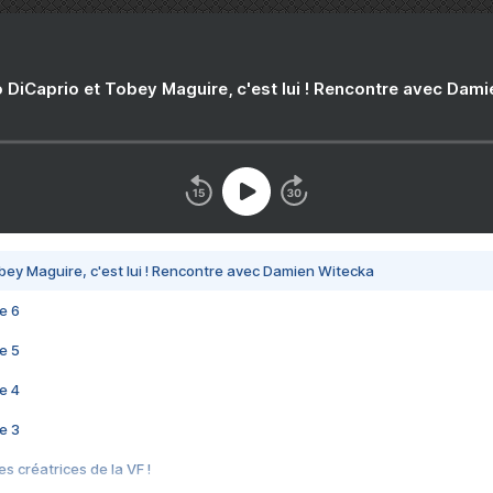
 DiCaprio et Tobey Maguire, c'est lui ! Rencontre avec Dam
bey Maguire, c'est lui ! Rencontre avec Damien Witecka
e 6
e 5
e 4
e 3
s créatrices de la VF !