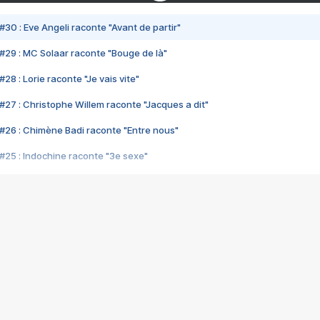
#30 : Eve Angeli raconte "Avant de partir"
#29 : MC Solaar raconte "Bouge de là"
28 : Lorie raconte "Je vais vite"
#27 : Christophe Willem raconte "Jacques a dit"
#26 : Chimène Badi raconte "Entre nous"
#25 : Indochine raconte "3e sexe"
#24 : Zaho raconte "C'est chelou"
#23 : Patrick Bruel raconte "Au café des délices"
#22 : Kyo raconte "Le chemin"
#21 : Nolwenn Leroy raconte "Cassé"
#20 : Patrick Hernandez raconte "Born to be alive"
#19 : Lorie raconte "Près de moi"