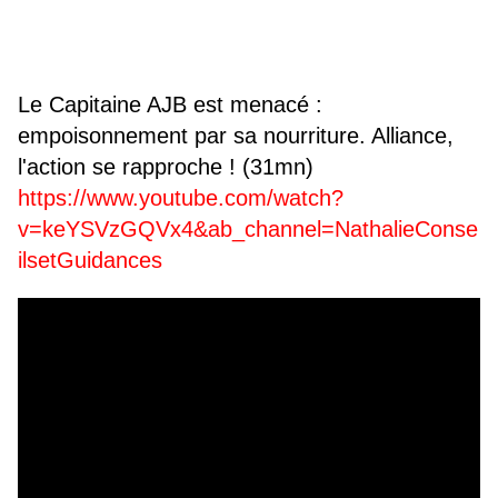
Le Capitaine AJB est menacé :
empoisonnement par sa nourriture. Alliance,
l'action se rapproche ! (31mn)
https://www.youtube.com/watch?
v=keYSVzGQVx4&ab_channel=NathalieConse
ilsetGuidances