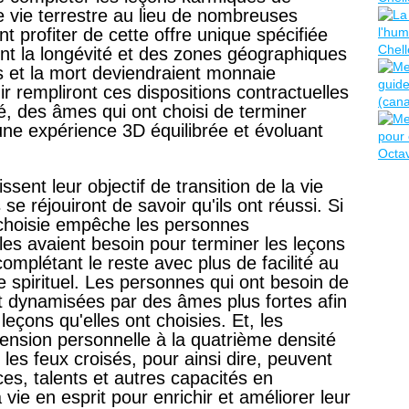
e vie terrestre au lieu de nombreuses
t profiter de cette offre unique spécifiée
ent la longévité et des zones géographiques
 et la mort deviendraient monnaie
ir rempliront ces dispositions contractuelles
ité, des âmes qui ont choisi de terminer
 une expérience 3D équilibrée et évoluant
sent leur objectif de transition de la vie
s se réjouiront de savoir qu'ils ont réussi. Si
 choisie empêche les personnes
les avaient besoin pour terminer les leçons
omplétant le reste avec plus de facilité au
 spirituel. Les personnes qui ont besoin de
nt dynamisées par des âmes plus fortes afin
 leçons qu'elles ont choisies. Et, les
cension personnelle à la quatrième densité
 les feux croisés, pour ainsi dire, peuvent
es, talents et autres capacités en
ie en esprit pour enrichir et améliorer leur