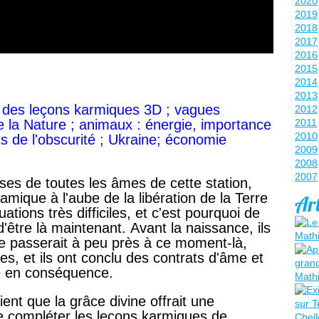
2020
2019
2018
2017
2016
2015
2014
2013
des leçons karmiques 3D ; vagues
2012
 de la Nature ; animaux : énergie, importance
2011
2010
ts de l'obscurité ; Ukraine; économie
2009
2008
2007
ses de toutes les âmes de cette station,
amique à l'aube de la libération de la Terre
Art
tions très difficiles, et c'est pourquoi de
être là maintenant. Avant la naissance, ils
se passerait à peu près à ce moment-là,
s, et ils ont conclu des contrats d'âme et
e en conséquence.
nt que la grâce divine offrait une
e compléter les leçons karmiques de