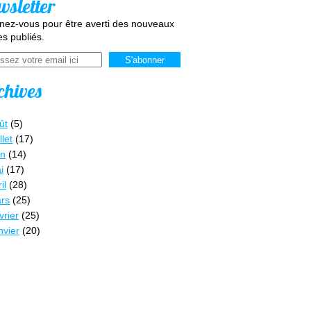
wsletter
ez-vous pour être averti des nouveaux
les publiés.
chives
ût
(5)
llet
(17)
in
(14)
i
(17)
il
(28)
rs
(25)
vrier
(25)
nvier
(20)