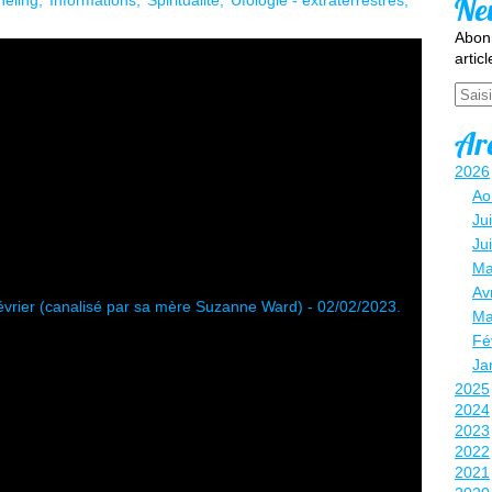
Ne
eling
Informations
Spiritualité
Ufologie - extraterrestres
Abonn
artic
Email
Ar
2026
Ao
Jui
Ju
Ma
Avr
Ma
Fé
Ja
2025
2024
2023
2022
2021