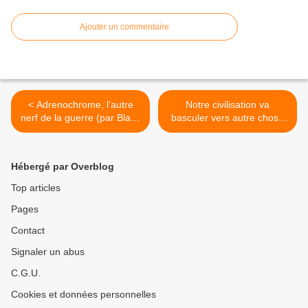
Ajouter un commentaire
< Adrenochrome, l’autre
Notre civilisation va
nerf de la guerre (par Black
basculer vers autre chose
Bond) - 21/01/2023.
(canalisé par Monique
Mathieu) - 21/01/2023. >
Hébergé par Overblog
Top articles
Pages
Contact
Signaler un abus
C.G.U.
Cookies et données personnelles