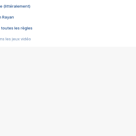
e (littéralement)
im Rayan
 toutes les règles
s les jeux vidéo
us choquant de Rockstar ? - Le scandale BULLY
e plus moche de Steam
du RÊVE tourne au CAUCHEMAR
pendant 8 heures
it… à tort
umiliés par un jeu vidéo
ire - Final Fantasy 8
ti un empire - Age of Empires