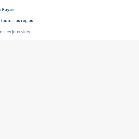
im Rayan
 toutes les règles
s les jeux vidéo
us choquant de Rockstar ? - Le scandale BULLY
e plus moche de Steam
du RÊVE tourne au CAUCHEMAR
pendant 8 heures
it… à tort
umiliés par un jeu vidéo
ire - Final Fantasy 8
ti un empire - Age of Empires
story DOFUS