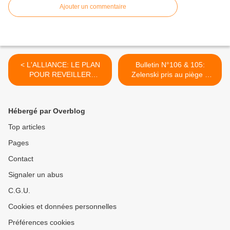
Ajouter un commentaire
< L'ALLIANCE: LE PLAN
Bulletin N°106 & 105:
POUR REVEILLER
Zelenski pris au piège ?
l'HUMANITE ENCORE
Censure macroniste
ENDORMIE ET LIBERER
massive - Macron : la sale
CE MONDE - 05/11/2022.
guerre, le général Hiver -
Hébergé par Overblog
05/11/2022. >
Top articles
Pages
Contact
Signaler un abus
C.G.U.
Cookies et données personnelles
Préférences cookies