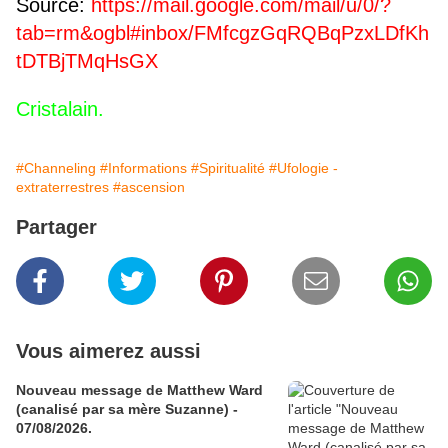
Source:
https://mail.google.com/mail/u/0/?
tab=rm&ogbl#inbox/FMfcgzGqRQBqPzxLDfKh
tDTBjTMqHsGX
Cristalain.
#Channeling
#Informations
#Spiritualité
#Ufologie -
extraterrestres
#ascension
Partager
Vous aimerez aussi
Nouveau message de Matthew Ward
(canalisé par sa mère Suzanne) -
07/08/2026.