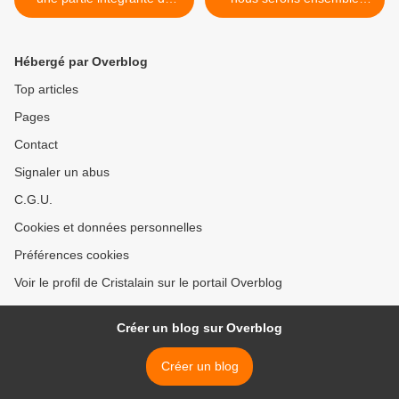
l'éveil collectif : tenir tête à
(canalisé par Vania
l'obscurité, être courageux
Rodrigues) - 24/09/2022. >
et aider à tracer l'ascension
Hébergé par Overblog
de l'humanité (par Aurora
Ray) - 23/09/2022.
Top articles
Pages
Contact
Signaler un abus
C.G.U.
Cookies et données personnelles
Préférences cookies
Voir le profil de Cristalain sur le portail Overblog
Créer un blog sur Overblog
Créer un blog