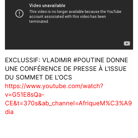
EXCLUSSIF: VLADIMIR #POUTINE DONNE
UNE CONFÉRENCE DE PRESSE À L'ISSUE
DU SOMMET DE L'OCS
https://www.youtube.com/watch?
v=G51E8sQa-
CE&t=370s&ab_channel=AfriqueM%C3%A9
dia