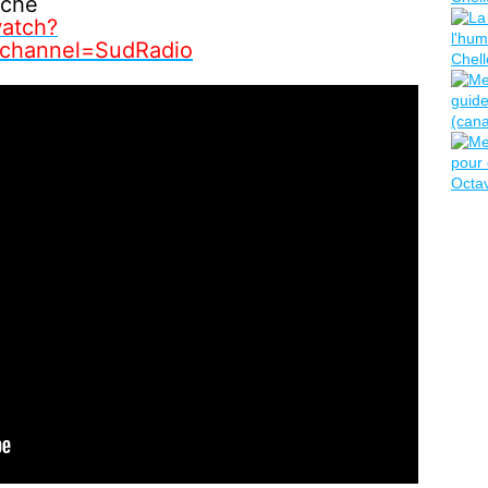
rche
atch?
channel=SudRadio