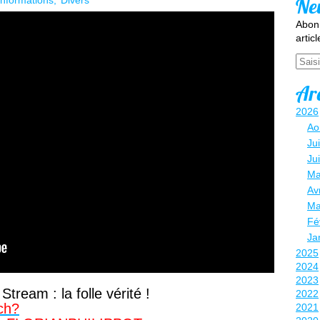
Ne
Informations
Divers
Abonn
artic
Email
Ar
2026
Ao
Jui
Ju
Ma
Avr
Ma
Fé
Ja
2025
2024
2023
ream : la folle vérité !
2022
ch?
2021