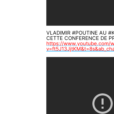
VLADIMIR #POUTINE AU #
CETTE CONFERENCE DE PR
https://www.youtube.com/w
v=ft5J13JjtKM&t=8s&ab_c