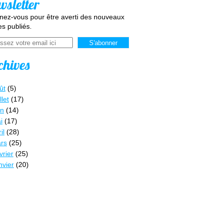
wsletter
ez-vous pour être averti des nouveaux
les publiés.
chives
ût
(5)
llet
(17)
in
(14)
i
(17)
il
(28)
rs
(25)
vrier
(25)
nvier
(20)