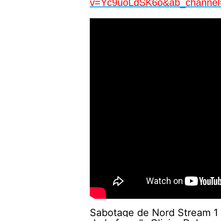
v=Yc9uoLdSK6o&ab_channe
Sabotage de Nord Stream 1 &