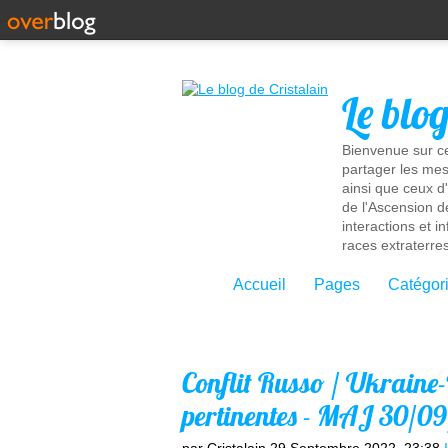
Le blo
Bienvenue sur ce
partager les mes
ainsi que ceux d
de l'Ascension d
interactions et 
races extraterres
Accueil
Pages
Catégor
Conflit Russo / Ukraine
pertinentes - MAJ 30/0