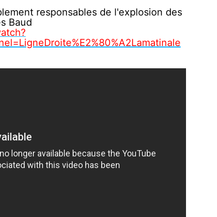
blement responsables de l'explosion des
es Baud
atch?
el=LigneDroite%E2%80%A2Lamatinale