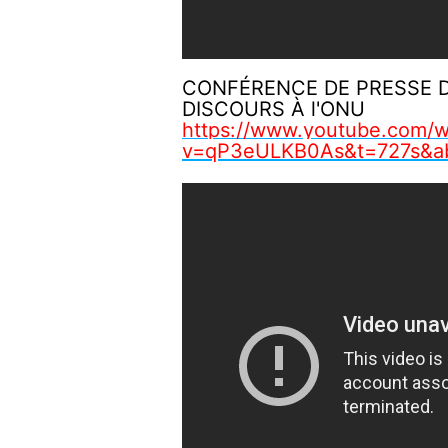
CONFÉRENCE DE PRESSE D
DISCOURS À l'ONU
https://www.youtube.com/w
v=qP3eULKB0As&t=727s&a