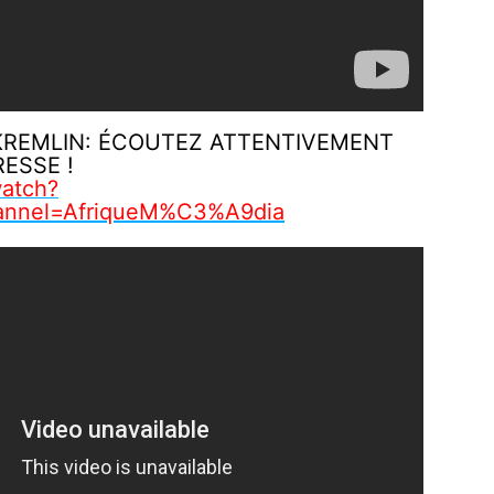
KREMLIN: ÉCOUTEZ ATTENTIVEMENT
ESSE !
atch?
hannel=AfriqueM%C3%A9dia