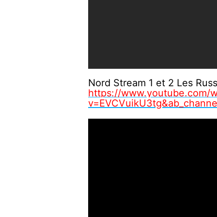
Nord Stream 1 et 2 Les Russ
https://www.youtube.com/w
v=EVCVuikU3tg&ab_channel