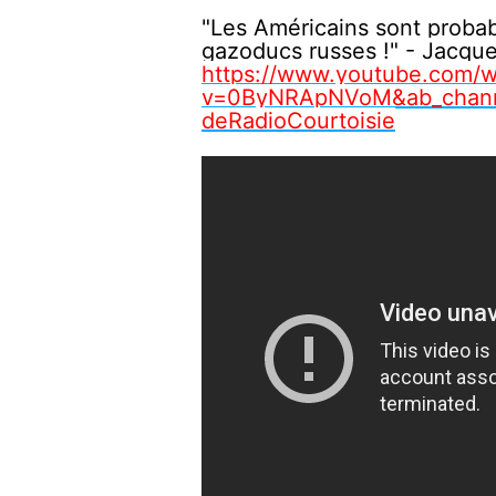
"Les Américains sont proba
gazoducs russes !" - Jacqu
https://www.youtube.com/w
v=0ByNRApNVoM&ab_chann
deRadioCourtoisie