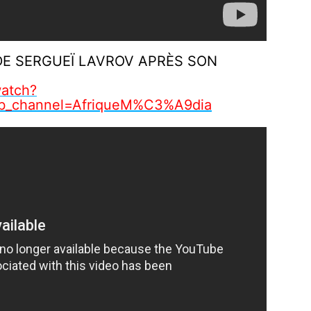
E SERGUEÏ LAVROV APRÈS SON
atch?
b_channel=AfriqueM%C3%A9dia