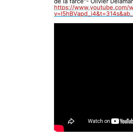
de la farce"- Olivier Delama
https://www.youtube.com/w
v=l5hBVapd_i4&t=314s&ab_