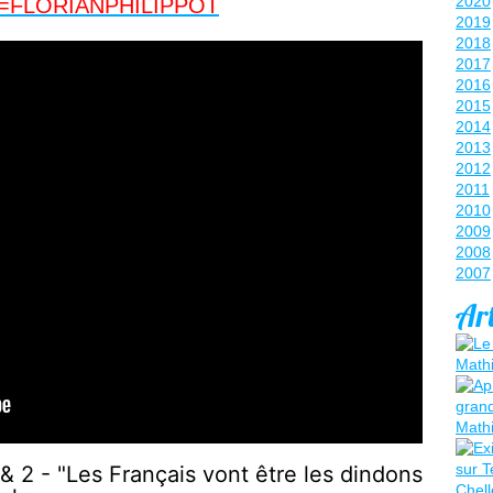
2020
l=FLORIANPHILIPPOT
2019
2018
2017
2016
2015
2014
2013
2012
2011
2010
2009
2008
2007
Art
 2 - "Les Français vont être les dindons