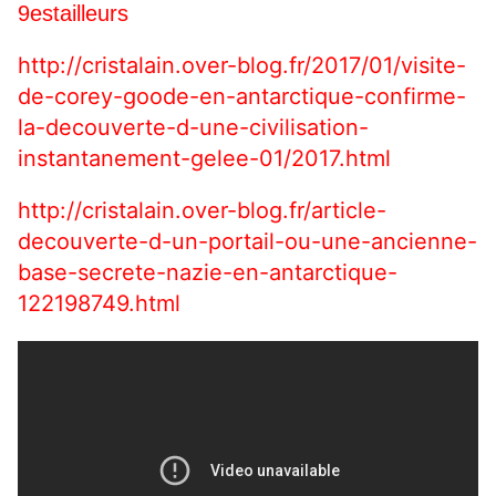
9estailleurs
http://cristalain.over-blog.fr/2017/01/visite-
de-corey-goode-en-antarctique-confirme-
la-decouverte-d-une-civilisation-
instantanement-gelee-01/2017.html
http://cristalain.over-blog.fr/article-
decouverte-d-un-portail-ou-une-ancienne-
base-secrete-nazie-en-antarctique-
122198749.html