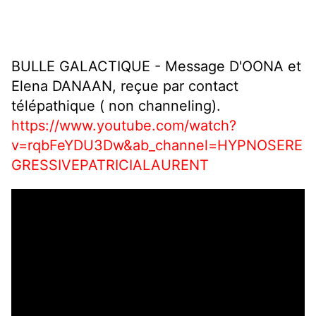
BULLE GALACTIQUE - Message D'OONA et
Elena DANAAN, reçue par contact
télépathique ( non channeling).
https://www.youtube.com/watch?
v=rqbFeYDU3Dw&ab_channel=HYPNOSERE
GRESSIVEPATRICIALAURENT