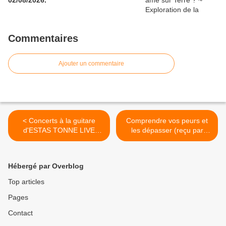
02/08/2026.
Commentaires
Ajouter un commentaire
< Concerts à la guitare
Comprendre vos peurs et
d'ESTAS TONNE LIVE
les dépasser (reçu par
[GOA - ZURICH]... HD -
Monique Mathieu) -
10/02/2021.
10/02/2021. >
Hébergé par Overblog
Top articles
Pages
Contact