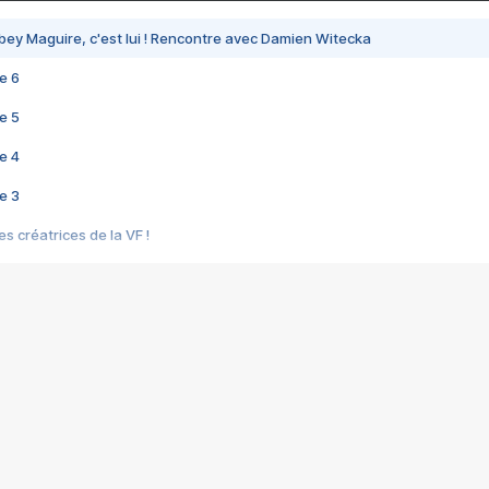
bey Maguire, c'est lui ! Rencontre avec Damien Witecka
e 6
e 5
e 4
e 3
s créatrices de la VF !
e 2
e 1
e Mektoub My Love arrive enfin ! Rencontre avec Shaïn Boumedine et Sal
i : après Toni en famille
elle réalise le bouleversant Dites lui que je l'aime
ais ! Rencontre autour de Vie privée de Rebecca Zlotowski