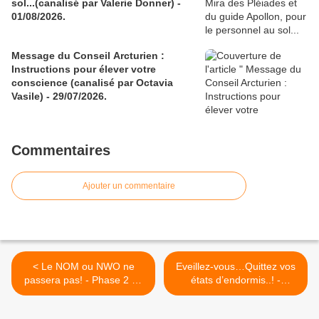
sol...(canalisé par Valerie Donner) -
01/08/2026.
Message du Conseil Arcturien :
Instructions pour élever votre
conscience (canalisé par Octavia
Vasile) - 29/07/2026.
Commentaires
Ajouter un commentaire
< Le NOM ou NWO ne
Eveillez-vous…Quittez vos
passera pas! - Phase 2 du
états d’endormis..! -
plan; "ils" veulent nous faire
20/06/2020. >
oublier BG, ses "amis" et la