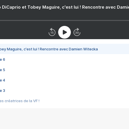
 DiCaprio et Tobey Maguire, c'est lui ! Rencontre avec Dam
bey Maguire, c'est lui ! Rencontre avec Damien Witecka
e 6
e 5
e 4
e 3
s créatrices de la VF !
e 2
e 1