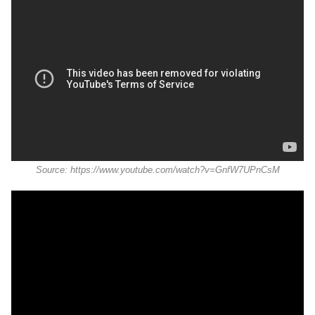
Source: https://www.youtube.com/watch?v=GnfW7UPnCsM