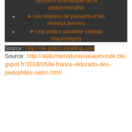
l'ampleur dramatique de la
pédocriminalité
➤ Les réseaux de pouvoirs et les
réseaux pervers
➤ Une justice parallèle (réseau
maçonnique)
Source :
http://mk-polis2.eklablog.com
Source:
http://alalumieredunouveaumonde.blo
gspot.fr/2018/05/la-france-eldorado-des-
pedophiles-selon.html