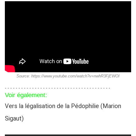
Source: https://www.youtube.com/watch?v=nwhR3FjEWOI
- - - - - - - - - - - - - - - - - - - - - - - - - - - - - - - - - - - - - - -
Voir également:
Vers la légalisation de la Pédophilie (Marion
Sigaut)