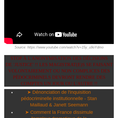
Source: https://www.youtube.com/watch?v=15y_u9oYdmo
STOP À L'ANONYMISATION DES DÉCISIONS
DE
'JUSTICE'
!! LES MAGISTRAT(E)S SE FAISANT
VOLONTAIREMENT OU NON COMPLICES DES
PÉDOCRIMINELS DEVRONT RENDRE DES
COMPTES UN JOUR OU L'AUTRE !!
➤ Dénonciation de l'inquisition
pédocriminelle institutionnelle - Stan
Maillaud & Janett Seemann
➤ Comment la France dissimule