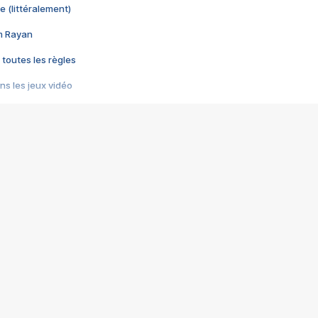
e (littéralement)
im Rayan
 toutes les règles
s les jeux vidéo
us choquant de Rockstar ? - Le scandale BULLY
e plus moche de Steam
du RÊVE tourne au CAUCHEMAR
pendant 8 heures
it… à tort
umiliés par un jeu vidéo
ire - Final Fantasy 8
ti un empire - Age of Empires
story DOFUS